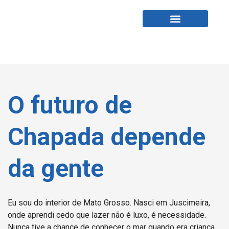
Fabio Tardin
Fale Comigo
O futuro de
Chapada depende
da gente
Eu sou do interior de Mato Grosso. Nasci em Juscimeira,
onde aprendi cedo que lazer não é luxo, é necessidade.
Nunca tive a chance de conhecer o mar quando era criança.