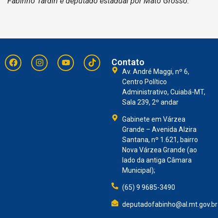
Fabinho Tardin é deputado estadual por Mato Grosso.
Contato
Av. André Maggi, nº 6,
Centro Político
Administrativo, Cuiabá-MT,
Sala 239, 2º andar
Gabinete em Várzea
Grande – Avenida Alzira
Santana, nº 1.621, bairro
Nova Várzea Grande (ao
lado da antiga Câmara
Municipal);
(65) 9 9685-3490
deputadofabinho@al.mt.gov.br