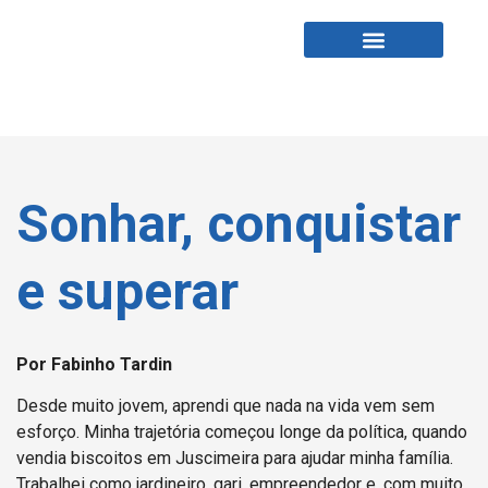
Fabio Tardin
Fale Comigo
Sonhar, conquistar
e superar
Por Fabinho Tardin
Desde muito jovem, aprendi que nada na vida vem sem
esforço. Minha trajetória começou longe da política, quando
vendia biscoitos em Juscimeira para ajudar minha família.
Trabalhei como jardineiro, gari, empreendedor e, com muito