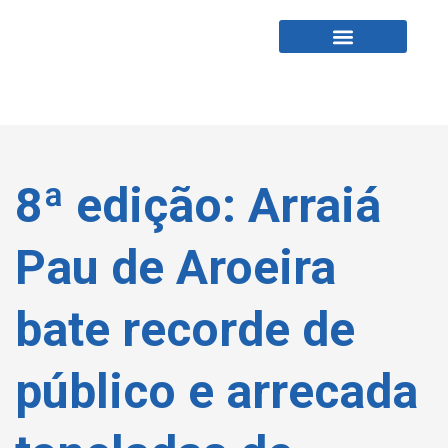
Fabio Tardin
Fale Comigo
8ª edição: Arraiá
Pau de Aroeira
bate recorde de
público e arrecada