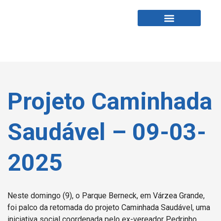
Fabio Tardin
Fale Comigo
Projeto Caminhada
Saudável – 09-03-
2025
Neste domingo (9), o Parque Berneck, em Várzea Grande,
foi palco da retomada do projeto Caminhada Saudável, uma
iniciativa social coordenada pelo ex-vereador Pedrinho.