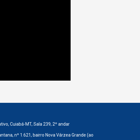
ativo, Cuiabá-MT, Sala 239, 2º andar
ntana, nº 1.621, bairro Nova Várzea Grande (ao