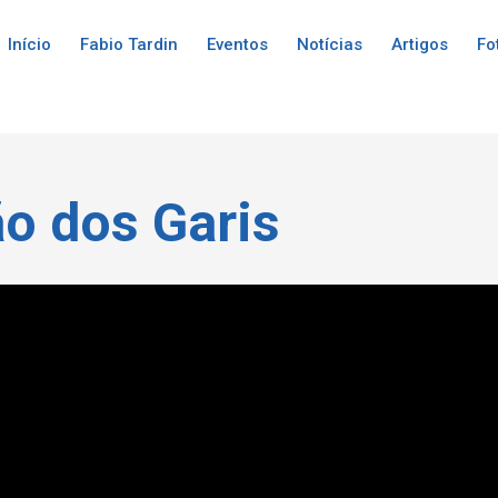
Início
Fabio Tardin
Eventos
Notícias
Artigos
Fo
ão dos Garis