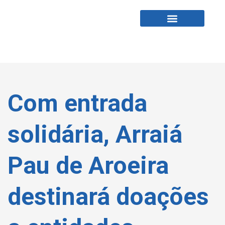
Fabio Tardin
Fale Comigo
Com entrada
solidária, Arraiá
Pau de Aroeira
destinará doações