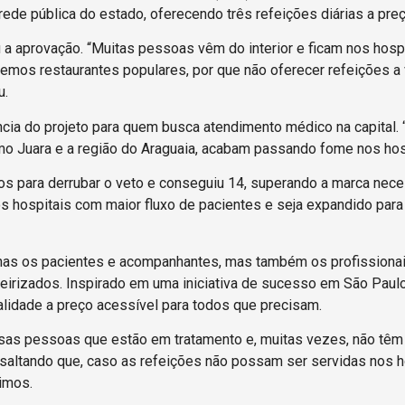
ede pública do estado, oferecendo três refeições diárias a preç
 aprovação. “Muitas pessoas vêm do interior e ficam nos hosp
emos restaurantes populares, por que não oferecer refeições a 
u.
ia do projeto para quem busca atendimento médico na capital. “
mo Juara e a região do Araguaia, acabam passando fome nos hosp
s para derrubar o veto e conseguiu 14, superando a marca neces
hospitais com maior fluxo de pacientes e seja expandido para
nas os pacientes e acompanhantes, mas também os profissionai
ceirizados. Inspirado em uma iniciativa de sucesso em São Paul
ualidade a preço acessível para todos que precisam.
sas pessoas que estão em tratamento e, muitas vezes, não têm
ressaltando que, caso as refeições não possam ser servidas nos h
imos.