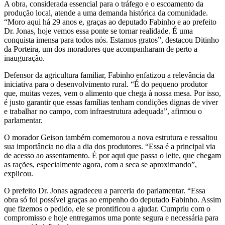
A obra, considerada essencial para o tráfego e o escoamento da
produção local, atende a uma demanda histórica da comunidade.
“Moro aqui há 29 anos e, graças ao deputado Fabinho e ao prefeito
Dr. Jonas, hoje vemos essa ponte se tornar realidade. É uma
conquista imensa para todos nós. Estamos gratos”, destacou Ditinho
da Porteira, um dos moradores que acompanharam de perto a
inauguração.
Defensor da agricultura familiar, Fabinho enfatizou a relevância da
iniciativa para o desenvolvimento rural. “É do pequeno produtor
que, muitas vezes, vem o alimento que chega à nossa mesa. Por isso,
é justo garantir que essas famílias tenham condições dignas de viver
e trabalhar no campo, com infraestrutura adequada”, afirmou o
parlamentar.
O morador Geison também comemorou a nova estrutura e ressaltou
sua importância no dia a dia dos produtores. “Essa é a principal via
de acesso ao assentamento. É por aqui que passa o leite, que chegam
as rações, especialmente agora, com a seca se aproximando”,
explicou.
O prefeito Dr. Jonas agradeceu a parceria do parlamentar. “Essa
obra só foi possível graças ao empenho do deputado Fabinho. Assim
que fizemos o pedido, ele se prontificou a ajudar. Cumpriu com o
compromisso e hoje entregamos uma ponte segura e necessária para